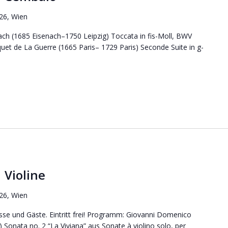
 26, Wien
(1685 Eisenach–1750 Leipzig) Toccata in fis-Moll, BWV
uet de La Guerre (1665 Paris– 1729 Paris) Seconde Suite in g-
Violine
 26, Wien
asse und Gäste. Eintritt frei! Programm: Giovanni Domenico
 Sonata no. 2 “La Viviana” aus Sonate à violino solo, per