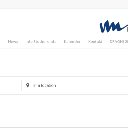
g
News
Info Studierende
Kalender
Kontakt
DRAGHI 2
Enter
Location.
Search
for
Veranstaltungen
by
Location.