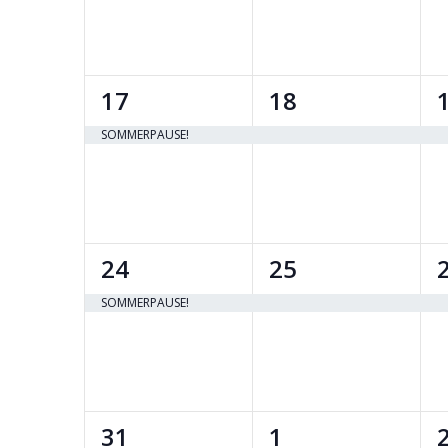
1
1
17
18
event,
event,
SOMMERPAUSE!
1
1
24
25
event,
event,
SOMMERPAUSE!
1
1
31
1