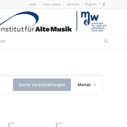
mdw
mdw online
ub.mdw
English
026
Veranstaltung
Ansichten-
Suche Veranstaltungen
Monat
Navigation
S
Samstag
S
Sonntag