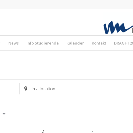
g
News
Info Studierende
Kalender
Kontakt
DRAGHI 2
Enter
Location.
Search
for
Veranstaltungen
by
Location.
ttwoch
D
Donnerstag
F
Freitag