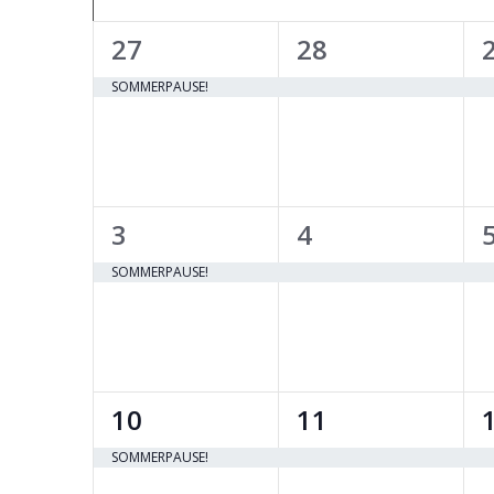
Kalender
von
1
1
27
28
Veranstaltungen
event,
event,
SOMMERPAUSE!
1
1
3
4
event,
event,
SOMMERPAUSE!
1
1
10
11
event,
event,
SOMMERPAUSE!