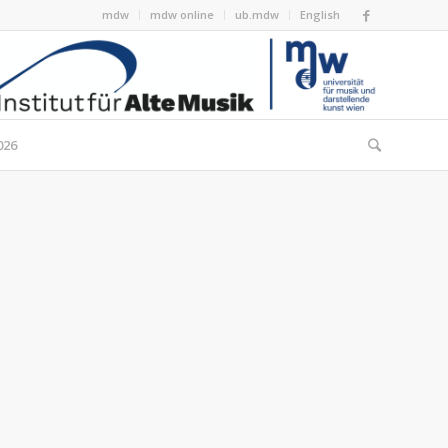
mdw
mdw online
ub.mdw
English
026