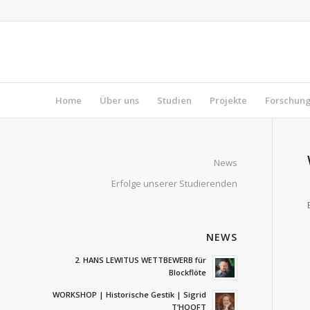
Home
Über uns
Studien
Projekte
Forschun
News
Erfolge unserer Studierenden
NEWS
2. HANS LEWITUS WETTBEWERB für
Blockflöte
WORKSHOP | Historische Gestik | Sigrid
T’HOOFT