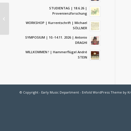
STUDIENTAG | 18.6.26 |
WORKSHOP |
Provenienzforschung
Kurrentschrift |
WORKSHOP | Kurrentschrift | Michael
Michael SÖLLNER
SÖLLNER
SYMPOSIUM | 10.-14.11. 2026 | Antonio
DRAGHI
WILLKOMMEN ! | Hammerflügel André
STEIN
© Copyright - Early Music Department -
Enfold WordPress Theme by Kr