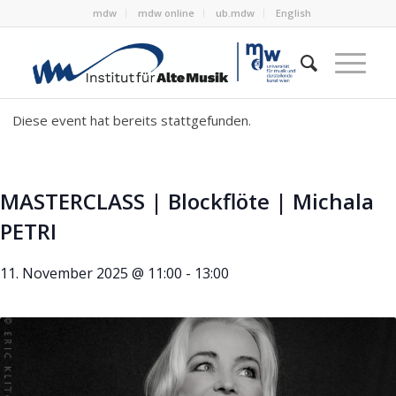
mdw
mdw online
ub.mdw
English
Diese event hat bereits stattgefunden.
MASTERCLASS | Blockflöte | Michala
PETRI
11. November 2025 @ 11:00
-
13:00