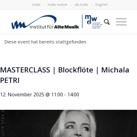
mdw
mdw online
ub.mdw
English
Diese event hat bereits stattgefunden.
MASTERCLASS | Blockflöte | Michala
PETRI
12. November 2025 @ 11:00
-
14:00