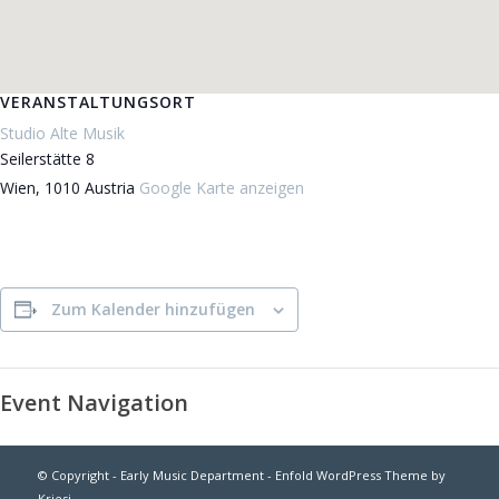
VERANSTALTUNGSORT
Studio Alte Musik
Seilerstätte 8
Wien
,
1010
Austria
Google Karte anzeigen
Zum Kalender hinzufügen
Event Navigation
© Copyright - Early Music Department -
Enfold WordPress Theme by
Kriesi