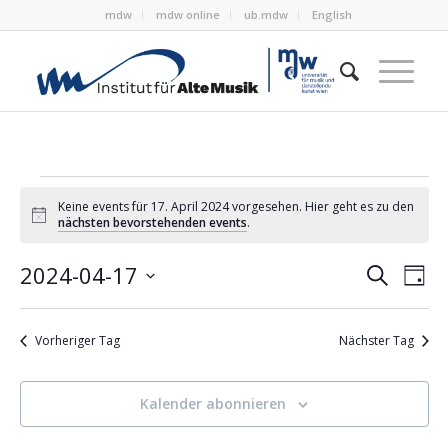
mdw
mdw online
ub.mdw
English
Veranstaltungen
Keine events für 17. April 2024 vorgesehen. Hier geht es zu den
for
Notice
nächsten bevorstehenden events
.
17.
Verans
Ver
2024-04-17
Suche
Tag
Ans
April
Suche
Datum
Nav
wählen.
und
2024
Vorheriger Tag
Nächster Tag
Ansich
Naviga
Kalender abonnieren