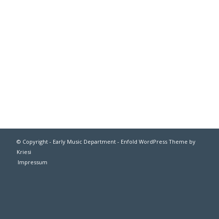
© Copyright - Early Music Department -
Enfold WordPress Theme by
Kriesi
Impressum