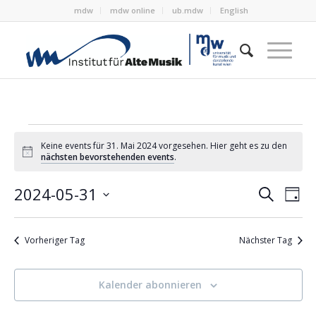
mdw
mdw online
ub.mdw
English
Veranstaltungen
Keine events für 31. Mai 2024 vorgesehen. Hier geht es zu den
for
Notice
nächsten bevorstehenden events
.
31.
Verans
Ver
2024-05-31
Suche
Tag
Ans
Mai
Suche
Datum
Nav
wählen.
und
2024
Vorheriger Tag
Nächster Tag
Ansich
Naviga
Kalender abonnieren