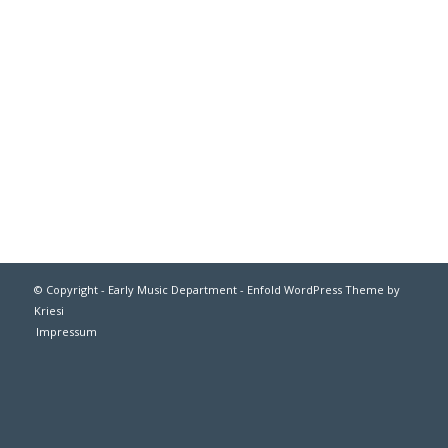
© Copyright - Early Music Department -
Enfold WordPress Theme by
Kriesi
Impressum