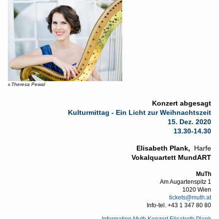
Theresa Pewal
©
Konzert abgesagt
Kulturmittag - Ein Licht zur Weihnachtszeit
15. Dez. 2020
13.30-14.30
Elisabeth Plank,
Harfe
Vokalquartett MundART
MuTh
Am Augartenspitz 1
1020 Wien
tickets@muth.at
Info-tel.
+43 1 347 80 80