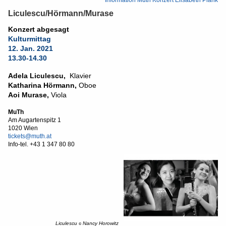
Information Muth Konzert Elisabeth Plank
Liculescu/Hörmann/Murase
Konzert abgesagt
Kulturmittag
12. Jan. 2021
13.30-14.30
Adela Liculescu,
Klavier
Katharina Hörmann,
Oboe
Aoi Murase,
Viola
MuTh
Am Augartenspitz 1
1020 Wien
tickets@muth.at
Info-tel.
+43 1 347 80 80
Liculescu
Nancy Horowitz
©